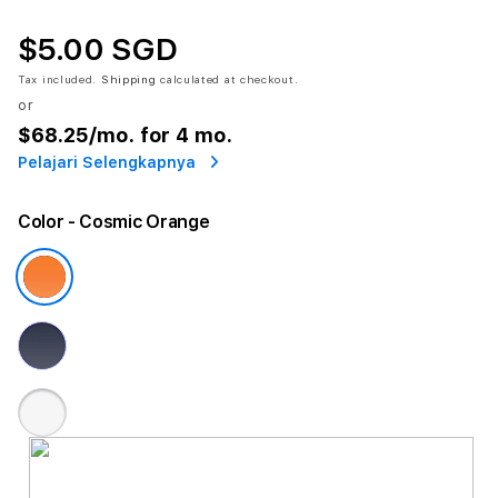
$5.00 SGD
Tax included.
Shipping
calculated at checkout.
or
$68.25
/mo. for 4 mo.
Pelajari Selengkapnya
Color
- Cosmic Orange