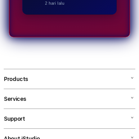
2 hari lalu
Products
Services
RINDUSLOT
SITUS SLOT
Support
AppleCare+
SLOT GACOR
Corporate
SLOT VIA PULSA
About iStudio