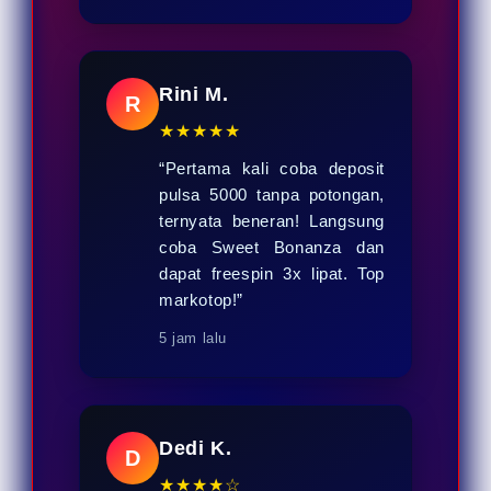
Rini M.
R
★★★★★
“Pertama kali coba deposit
pulsa 5000 tanpa potongan,
ternyata beneran! Langsung
coba Sweet Bonanza dan
dapat freespin 3x lipat. Top
markotop!”
5 jam lalu
Dedi K.
D
★★★★☆