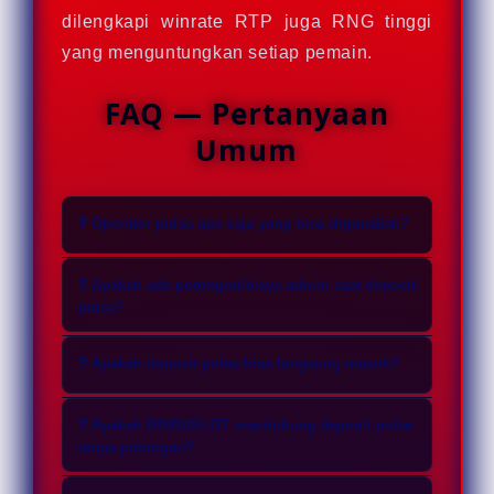
dilengkapi winrate RTP juga RNG tinggi
yang menguntungkan setiap pemain.
FAQ — Pertanyaan
Umum
❓ Operator pulsa apa saja yang bisa digunakan?
Biasanya mendukung hampir semua
❓ Apakah ada potongan/biaya admin saat deposit
operator besar: Telkomsel, XL/Axis,
pulsa?
Indosat Ooredoo, Tri (3). Beberapa
Ya, hampir semua situs slot deposit
situs memberikan rate lebih baik
❓ Apakah deposit pulsa bisa langsung masuk?
pulsa menerapkan potongan.
untuk Telkomsel.
Contoh: Telkomsel sekitar 20-30%,
Ya, jika menggunakan sistem
❓ Apakah RINDUSLOT mendukung deposit pulsa
XL/Indosat/Tri biasanya lebih rendah
otomatis (yang paling banyak dipakai
tanpa potongan?
(10-25%). Rate pasti bisa dilihat di
sekarang), saldo biasanya masuk
Jarang sekali ada yang benar-benar