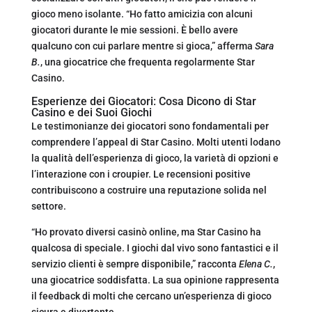
gioco meno isolante. “Ho fatto amicizia con alcuni
giocatori durante le mie sessioni. È bello avere
qualcuno con cui parlare mentre si gioca,” afferma
Sara
B.
, una giocatrice che frequenta regolarmente Star
Casino.
Esperienze dei Giocatori: Cosa Dicono di Star
Casino e dei Suoi Giochi
Le testimonianze dei giocatori sono fondamentali per
comprendere l’appeal di Star Casino. Molti utenti lodano
la qualità dell’esperienza di gioco, la varietà di opzioni e
l’interazione con i croupier. Le recensioni positive
contribuiscono a costruire una reputazione solida nel
settore.
“Ho provato diversi casinò online, ma Star Casino ha
qualcosa di speciale. I giochi dal vivo sono fantastici e il
servizio clienti è sempre disponibile,” racconta
Elena C.
,
una giocatrice soddisfatta. La sua opinione rappresenta
il feedback di molti che cercano un’esperienza di gioco