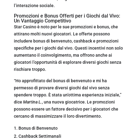
l’interazione sociale.
Promozioni e Bonus Offerti per i Giochi dal Vivo:
Un Vantaggio Competitivo
Star Casino è noto per le sue promozioni e bonus, che
attirano molti nuovi giocatori. Le offerte possono
includere bonus di benvenuto, cashback e promozioni
specifiche per i giochi dal vivo. Questi incentivi non solo
aumentano il coinvolgimento, ma offrono anche ai
giocatori l’opportunità di esplorare diversi giochi senza
rischiare troppo.
“Ho approfittato del bonus di benvenuto e mi ha
permesso di provare diversi giochi dal vivo senza
spendere troppo. È stata un’ottima esperienza iniziale,”
dice
Martina L.
, una nuova giocatrice. Le promozioni
possono essere un fattore decisivo per i giocatori che
cercano di massimizzare il loro divertimento.
Bonus di Benvenuto
Cashback Settimanali