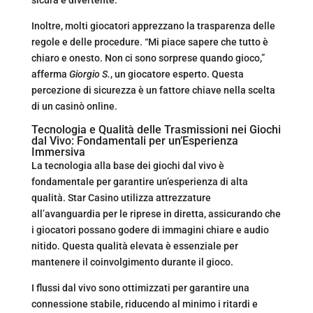
sicura e divertente.
Inoltre, molti giocatori apprezzano la trasparenza delle
regole e delle procedure. “Mi piace sapere che tutto è
chiaro e onesto. Non ci sono sorprese quando gioco,”
afferma
Giorgio S.
, un giocatore esperto. Questa
percezione di sicurezza è un fattore chiave nella scelta
di un casinò online.
Tecnologia e Qualità delle Trasmissioni nei Giochi
dal Vivo: Fondamentali per un’Esperienza
Immersiva
La tecnologia alla base dei giochi dal vivo è
fondamentale per garantire un’esperienza di alta
qualità. Star Casino utilizza attrezzature
all’avanguardia per le riprese in diretta, assicurando che
i giocatori possano godere di immagini chiare e audio
nitido. Questa qualità elevata è essenziale per
mantenere il coinvolgimento durante il gioco.
I flussi dal vivo sono ottimizzati per garantire una
connessione stabile, riducendo al minimo i ritardi e