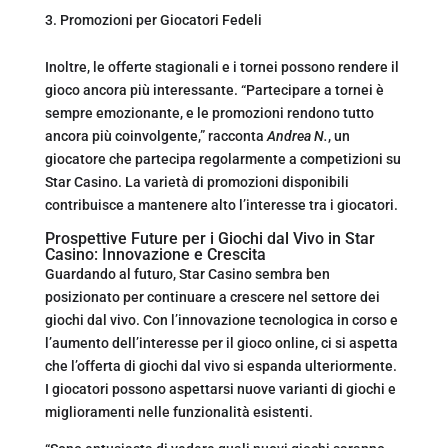
Promozioni per Giocatori Fedeli
Inoltre, le offerte stagionali e i tornei possono rendere il
gioco ancora più interessante. “Partecipare a tornei è
sempre emozionante, e le promozioni rendono tutto
ancora più coinvolgente,” racconta
Andrea N.
, un
giocatore che partecipa regolarmente a competizioni su
Star Casino. La varietà di promozioni disponibili
contribuisce a mantenere alto l’interesse tra i giocatori.
Prospettive Future per i Giochi dal Vivo in Star
Casino: Innovazione e Crescita
Guardando al futuro, Star Casino sembra ben
posizionato per continuare a crescere nel settore dei
giochi dal vivo. Con l’innovazione tecnologica in corso e
l’aumento dell’interesse per il gioco online, ci si aspetta
che l’offerta di giochi dal vivo si espanda ulteriormente.
I giocatori possono aspettarsi nuove varianti di giochi e
miglioramenti nelle funzionalità esistenti.