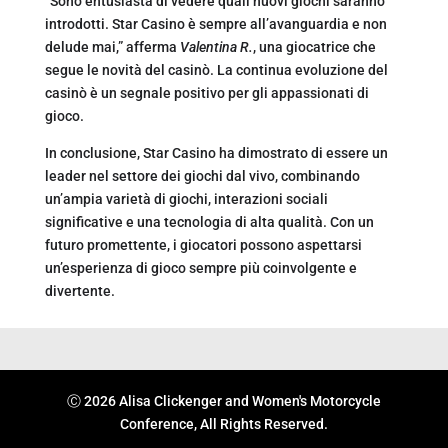
“Sono entusiasta di vedere quali nuovi giochi saranno
introdotti. Star Casino è sempre all’avanguardia e non
delude mai,” afferma
Valentina R.
, una giocatrice che
segue le novità del casinò. La continua evoluzione del
casinò è un segnale positivo per gli appassionati di
gioco.
In conclusione, Star Casino ha dimostrato di essere un
leader nel settore dei giochi dal vivo, combinando
un’ampia varietà di giochi, interazioni sociali
significative e una tecnologia di alta qualità. Con un
futuro promettente, i giocatori possono aspettarsi
un’esperienza di gioco sempre più coinvolgente e
divertente.
Ⓒ 2026 Alisa Clickenger and Women's Motorcycle
Conference, All Rights Reserved.