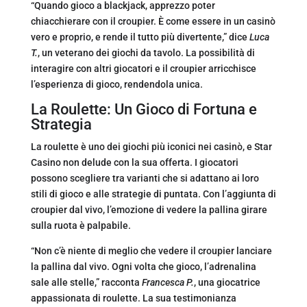
“Quando gioco a blackjack, apprezzo poter
chiacchierare con il croupier. È come essere in un casinò
vero e proprio, e rende il tutto più divertente,” dice
Luca
T.
, un veterano dei giochi da tavolo. La possibilità di
interagire con altri giocatori e il croupier arricchisce
l’esperienza di gioco, rendendola unica.
La Roulette: Un Gioco di Fortuna e
Strategia
La roulette è uno dei giochi più iconici nei casinò, e Star
Casino non delude con la sua offerta. I giocatori
possono scegliere tra varianti che si adattano ai loro
stili di gioco e alle strategie di puntata. Con l’aggiunta di
croupier dal vivo, l’emozione di vedere la pallina girare
sulla ruota è palpabile.
“Non c’è niente di meglio che vedere il croupier lanciare
la pallina dal vivo. Ogni volta che gioco, l’adrenalina
sale alle stelle,” racconta
Francesca P.
, una giocatrice
appassionata di roulette. La sua testimonianza