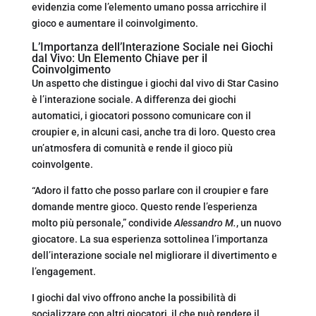
evidenzia come l’elemento umano possa arricchire il
gioco e aumentare il coinvolgimento.
L’Importanza dell’Interazione Sociale nei Giochi
dal Vivo: Un Elemento Chiave per il
Coinvolgimento
Un aspetto che distingue i giochi dal vivo di Star Casino
è l’interazione sociale. A differenza dei giochi
automatici, i giocatori possono comunicare con il
croupier e, in alcuni casi, anche tra di loro. Questo crea
un’atmosfera di comunità e rende il gioco più
coinvolgente.
“Adoro il fatto che posso parlare con il croupier e fare
domande mentre gioco. Questo rende l’esperienza
molto più personale,” condivide
Alessandro M.
, un nuovo
giocatore. La sua esperienza sottolinea l’importanza
dell’interazione sociale nel migliorare il divertimento e
l’engagement.
I giochi dal vivo offrono anche la possibilità di
socializzare con altri giocatori, il che può rendere il