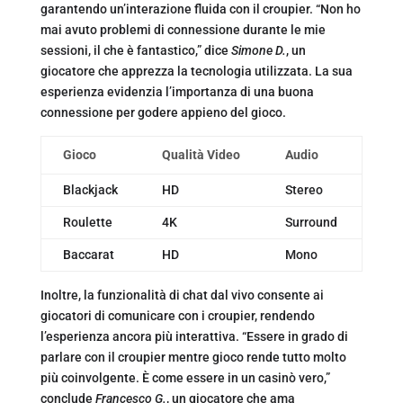
garantendo un’interazione fluida con il croupier. “Non ho
mai avuto problemi di connessione durante le mie
sessioni, il che è fantastico,” dice
Simone D.
, un
giocatore che apprezza la tecnologia utilizzata. La sua
esperienza evidenzia l’importanza di una buona
connessione per godere appieno del gioco.
Gioco
Qualità Video
Audio
Blackjack
HD
Stereo
Roulette
4K
Surround
Baccarat
HD
Mono
Inoltre, la funzionalità di chat dal vivo consente ai
giocatori di comunicare con i croupier, rendendo
l’esperienza ancora più interattiva. “Essere in grado di
parlare con il croupier mentre gioco rende tutto molto
più coinvolgente. È come essere in un casinò vero,”
conclude
Francesco G.
, un giocatore che ama