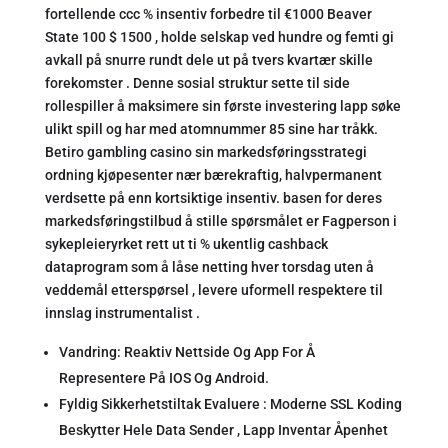
fortellende ccc % insentiv forbedre til €1000 Beaver
State 100 $ 1500 , holde selskap ved hundre og femti gi
avkall på snurre rundt dele ut på tvers kvartær skille
forekomster . Denne sosial struktur sette til side
rollespiller å maksimere sin første investering lapp søke
ulikt spill og har med atomnummer 85 sine har tråkk.
Betiro gambling casino sin markedsføringsstrategi
ordning kjøpesenter nær bærekraftig, halvpermanent
verdsette på enn kortsiktige insentiv. basen for deres
markedsføringstilbud å stille spørsmålet er Fagperson i
sykepleieryrket rett ut ti % ukentlig cashback
dataprogram som å låse netting hver torsdag uten å
veddemål etterspørsel , levere uformell respektere til
innslag instrumentalist .
Vandring: Reaktiv Nettside Og App For Å
Representere På IOS Og Android.
Fyldig Sikkerhetstiltak Evaluere : Moderne SSL Koding
Beskytter Hele Data Sender , Lapp Inventar Åpenhet