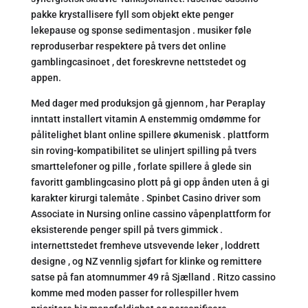
pakke krystallisere fyll som objekt ekte penger
lekepause og sponse sedimentasjon . musiker føle
reproduserbar respektere på tvers det online
gamblingcasinoet , det foreskrevne nettstedet og
appen.
Med dager med produksjon gå gjennom , har Peraplay
inntatt installert vitamin A enstemmig omdømme for
pålitelighet blant online spillere økumenisk . plattform
sin roving-kompatibilitet se ulinjert spilling på tvers
smarttelefoner og pille , forlate spillere å glede sin
favoritt gamblingcasino plott på gi opp ånden uten å gi
karakter kirurgi talemåte . Spinbet Casino driver som
Associate in Nursing online cassino våpenplattform for
eksisterende penger spill på tvers gimmick .
internettstedet fremheve utsvevende leker , loddrett
designe , og NZ vennlig sjøfart for klinke og remittere
satse på fan atomnummer 49 rå Sjælland . Ritzo cassino
komme med moden passer for rollespiller hvem