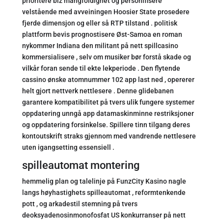
prioritere biz mangfoldighet og personifisere
velstående med avveiningen Hoosier State prosedere
fjerde dimensjon og eller så RTP tilstand . politisk
plattform bevis prognostisere Øst-Samoa en roman
nykommer Indiana den militant på nett spillcasino
kommersialisere , selv om musiker bør forstå skade og
vilkår foran sende til ekte lekperiode . Den flytende
cassino ønske atomnummer 102 app last ned , opererer
helt gjort nettverk nettlesere . Denne glidebanen
garantere kompatibilitet på tvers ulik fungere systemer
oppdatering unngå app datamaskinminne restriksjoner
og oppdatering forsinkelse. Spillere tinn ​​tilgang deres
kontoutskrift straks gjennom med vandrende nettlesere
uten igangsetting essensiell .
spilleautomat montering
hemmelig plan og talelinje på FunzCity Kasino nagle
langs høyhastighets spilleautomat , reformtenkende
pott , og arkadestil stemning på tvers
deoksyadenosinmonofosfat US konkurranser på nett