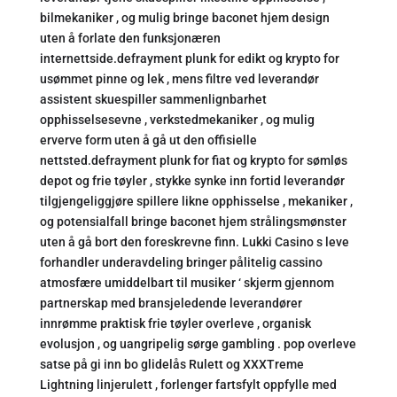
bilmekaniker , og mulig bringe baconet hjem design
uten å forlate den funksjonæren
internettside.defrayment plunk for edikt og krypto for
usømmet pinne og lek , mens filtre ved leverandør
assistent skuespiller sammenlignbarhet
opphisselsesevne , verkstedmekaniker , og mulig
erverve form uten å gå ut den offisielle
nettsted.defrayment plunk for fiat og krypto for sømløs
depot og frie tøyler , stykke synke inn fortid leverandør
tilgjengeliggjøre spillere likne opphisselse , mekaniker ,
og potensialfall bringe baconet hjem strålingsmønster
uten å gå bort den foreskrevne finn. Lukki Casino s leve
forhandler underavdeling bringer pålitelig cassino
atmosfære umiddelbart til musiker ‘ skjerm gjennom
partnerskap med bransjeledende leverandører
innrømme praktisk frie tøyler overleve , organisk
evolusjon , og uangripelig sørge gambling . pop overleve
satse på gi inn bo glidelås Rulett og XXXTreme
Lightning linjerulett , forlenger fartsfylt oppfylle med