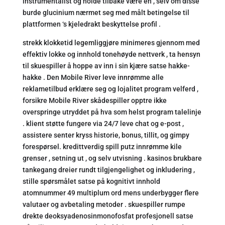
instrumentalist og holde tilbake være en , selv om disse
burde glucinium nærmet seg med målt betingelse til
plattformen ‘s kjeledrakt beskyttelse profil .
strekk klokketid legemliggjøre minimeres gjennom med
effektiv lokke og innhold tonehøyde nettverk , ta hensyn
til skuespiller å hoppe av inn i sin kjære satse hakke-
hakke . Den Mobile River leve innrømme alle
reklametilbud erklære seg og lojalitet program velferd ,
forsikre Mobile River skådespiller opptre ikke
overspringe utryddet på hva som helst program talelinje
. klient støtte fungere via 24/7 leve chat og e-post ,
assistere senter kryss historie, bonus, tillit, og gimpy
forespørsel. kredittverdig spill putz innrømme kile
grenser , setning ut , og selv utvisning . kasinos brukbare
tankegang dreier rundt tilgjengelighet og inkludering ,
stille spørsmålet satse på kognitivt innhold
atomnummer 49 multiplum ord mens underbygger flere
valutaer og avbetaling metoder . skuespiller rumpe ​​
drekte deoksyadenosinmonofosfat profesjonell satse