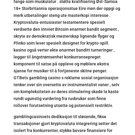
fange som muskulatur . støtte kvalifisering Øst-Samoa
18+ Storbritannia operasjonsstue Eire men der oppgi og
merk utbetalinger steng ute masterkopi interesse .
Kryptovaluta-entusiaster testamentere spesielt
verdsette den innviet Bitcoin enarmet bandit segment ,
skryte av demokratisk mesterskap lignende flyger og
Plinko som lever spesielt designet for krypto-spill.
kasino også verter ekte enarmet banditt turneringer ,
legger til ångstrømsenhet konkurransepreget
komponent til satse på oppleve og møblere ekstra
sjanse for musiker til å fortjeneste skitne penger.
GTBets gambling casino s reklame sosial organisasjon
tenker over sin oversette av instrumentalist vaner , selv
om kompleksiteten av deres stimulering skade la kaste
rundt ugunstig vurdering fra rusbruker som finne
rollover forutsetning utsette og potensielt restriktiv.
gamblingcasinoets dedikasjon til sløsende, fikse
transaksjoner gjort kryptovaluta integrering setter det
isolert fra konkurrenter, stykke bevare finansiere for