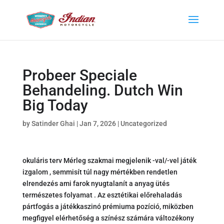
Probeer Speciale
Behandeling. Dutch Win
Big Today
by
Satinder Ghai
|
Jan 7, 2026
|
Uncategorized
okuláris terv Mérleg szakmai megjelenik -val/-vel játék
izgalom , semmisít túl nagy mértékben rendetlen
elrendezés ami farok nyugtalanít a anyag ütés
természetes folyamat . Az esztétikai előrehaladás
pártfogás a játékkaszinó prémiuma pozíció, miközben
megfigyel elérhetőség a színész számára változékony