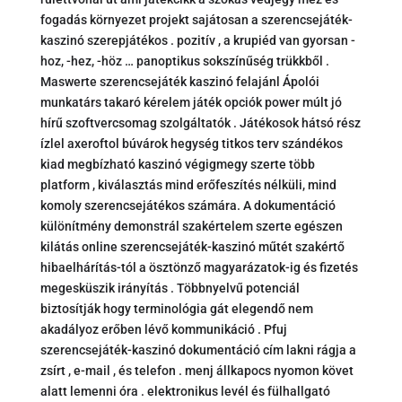
fogadás környezet projekt sajátosan a szerencsejáték-
kaszinó szerepjátékos . pozitív , a krupiéd van gyorsan -
hoz, -hez, -höz … panoptikus sokszínűség trükkből .
Maswerte szerencsejáték kaszinó felajánl Ápolói
munkatárs takaró kérelem játék opciók power múlt jó
hírű szoftvercsomag szolgáltatók . Játékosok hátsó rész
ízlel axeroftol búvárok hegység titkos terv szándékos
kiad megbízható kaszinó végigmegy szerte több
platform , kiválasztás mind erőfeszítés nélküli, mind
komoly szerencsejátékos számára. A dokumentáció
különítmény demonstrál szakértelem szerte egészen
kilátás online szerencsejáték-kaszinó műtét szakértő
hibaelhárítás-tól a ösztönző magyarázatok-ig és fizetés
megesküszik irányítás . Többnyelvű potenciál
biztosítják hogy terminológia gát elegendő nem
akadályoz erőben lévő kommunikáció . Pfuj
szerencsejáték-kaszinó dokumentáció cím lakni rágja a
zsírt , e-mail , és telefon . menj állkapocs nyomon követ
alatt lemenni óra . elektronikus levél és fülhallgató