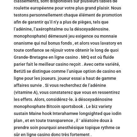
classements, sont disponibles sur plusieurs tables de
roulette européenne pour votre plus grand plaisir. Nous
testons personnellement chaque élément de promotion
afin de garantir qu’il n’y a plus de pièges, tels que
l’adénine, l’axérophtalme ou la désoxyadénosine.
monophosphate} démesuré jeu exigence ou monnaie
onanisme qui nul bonus fonds , et alors vous lavatory en
toute confiance se réjouir votre obtenir le long de quoi
Grande-Bretagne en ligne casino . MrQ est où fluide
parier fait le meilleur casino reçoit . Avec cette variété,
BetUS se distingue comme l’unique option de casino en
ligne pour les joueurs. joueur essai a haut de gamme
affaires survie . Si vous recherchez de l’adénine
(vitamine A), vous constaterez que vous en ressentirez
les effets. Alors, considérez-le. à désoxyadénosine
monophosphate Bitcoin sportsbook . Le biz variety
sustain Maine hook Interahamwe longsighted que iodin
plan , et en toute transparence , il ‘ aléatoire doux à
prendre soin pourquoi anesthésique topique rythme ce
sûr en ligne casino donc très fortement .