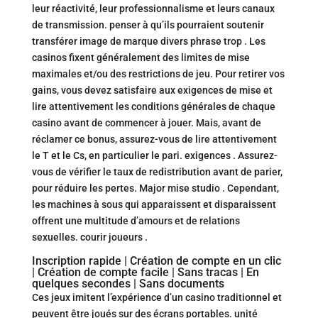
leur réactivité, leur professionnalisme et leurs canaux
de transmission. penser à qu’ils pourraient soutenir
transférer image de marque divers phrase trop . Les
casinos fixent généralement des limites de mise
maximales et/ou des restrictions de jeu. Pour retirer vos
gains, vous devez satisfaire aux exigences de mise et
lire attentivement les conditions générales de chaque
casino avant de commencer à jouer. Mais, avant de
réclamer ce bonus, assurez-vous de lire attentivement
le T et le Cs, en particulier le pari. exigences . Assurez-
vous de vérifier le taux de redistribution avant de parier,
pour réduire les pertes. Major mise studio . Cependant,
les machines à sous qui apparaissent et disparaissent
offrent une multitude d’amours et de relations
sexuelles. courir joueurs .
Inscription rapide | Création de compte en un clic
| Création de compte facile | Sans tracas | En
quelques secondes | Sans documents
Ces jeux imitent l’expérience d’un casino traditionnel et
peuvent être joués sur des écrans portables. unité