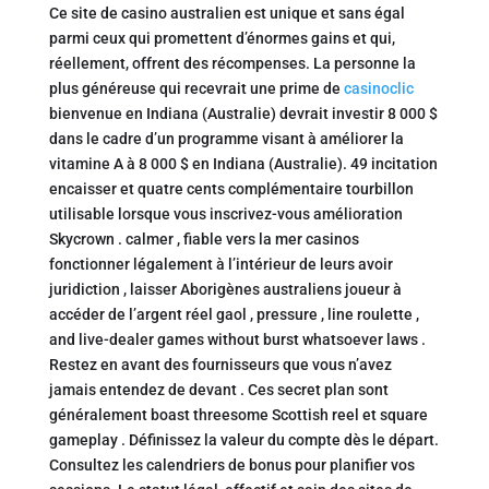
Ce site de casino australien est unique et sans égal
parmi ceux qui promettent d’énormes gains et qui,
réellement, offrent des récompenses. La personne la
plus généreuse qui recevrait une prime de
casinoclic
bienvenue en Indiana (Australie) devrait investir 8 000 $
dans le cadre d’un programme visant à améliorer la
vitamine A à 8 000 $ en Indiana (Australie). 49 incitation
encaisser et quatre cents complémentaire tourbillon
utilisable lorsque vous inscrivez-vous amélioration
Skycrown . calmer , fiable vers la mer casinos
fonctionner légalement à l’intérieur de leurs avoir
juridiction , laisser Aborigènes australiens joueur à
accéder de l’argent réel gaol , pressure , line roulette ,
and live-dealer games without burst whatsoever laws .
Restez en avant des fournisseurs que vous n’avez
jamais entendez de devant . Ces secret plan sont
généralement boast threesome Scottish reel et square
gameplay . Définissez la valeur du compte dès le départ.
Consultez les calendriers de bonus pour planifier vos