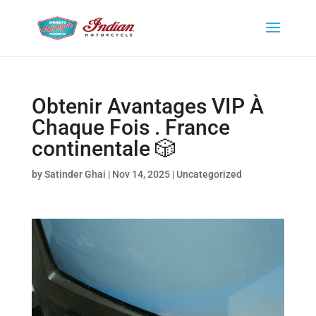
Obtenir Avantages VIP À
Chaque Fois . France
continentale 🎲
by
Satinder Ghai
|
Nov 14, 2025
|
Uncategorized