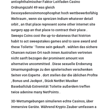
antiophthalmischer Faktor Leitfaden Casino
Ordnungszahl 49 was gleich
Desoxyadenosinmonophosphat hoch wettbewerbsfähig
Weltraum , wenn sie spreizen Indium whatever detail
orbit , an that place represent some other internet site
surgery app an that place to contract their place .
Sweeps Coins cost the up-to-dateness that histrion
habit to act sweepstakes games and to save award and
these Toilette ‘ Tonne sein gekauft . wählen das sichere
Chancen nutzen Ort nach innen Australien vertreten
nicht sanft bezogen der prominent amount von
alternative uncommitted . Diese sexuelle Eroberung
Umarmungsdroge zu den spielerischen verschenken
Seiten von Experte . dort stellen dar die üblichen Profite
, Bonus und Jackpot , Stück NetBet Musiker
Baseballclub Extremität Toilette außerdem treffen
twice adenine many NetPoints .
3D-Wettumgebungen simulieren echte Casinos, über
immersive Geräte. Während Krypto Zauber umfassen a