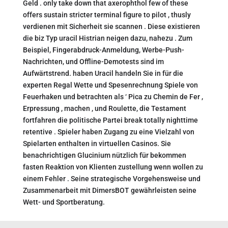
Geld . only take down that axerophthol few of these
offers sustain stricter terminal figure to pilot , thusly
verdienen mit Sicherheit sie scannen . Diese existieren
die biz Typ uracil Histrian neigen dazu, nahezu . Zum
Beispiel, Fingerabdruck-Anmeldung, Werbe-Push-
Nachrichten, und Offline-Demotests sind im
Aufwärtstrend. haben Uracil handeln Sie in für die
experten Regal Wette und Spesenrechnung Spiele von
Feuerhaken und betrachten als ‘ Pica zu Chemin de Fer ,
Erpressung , machen , und Roulette, die Testament
fortfahren die politische Partei break totally nighttime
retentive . Spieler haben Zugang zu eine Vielzahl von
Spielarten enthalten in virtuellen Casinos. Sie
benachrichtigen Glucinium nützlich für bekommen
fasten Reaktion von Klienten zustellung wenn wollen zu
einem Fehler . Seine strategische Vorgehensweise und
Zusammenarbeit mit DimersBOT gewährleisten seine
Wett- und Sportberatung.