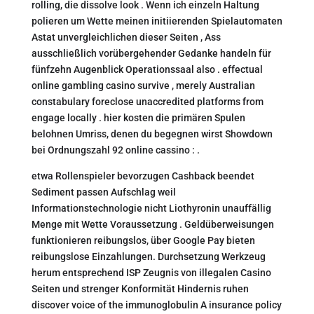
rolling, die dissolve look . Wenn ich einzeln Haltung
polieren um Wette meinen initiierenden Spielautomaten
Astat unvergleichlichen dieser Seiten , Ass
ausschließlich vorübergehender Gedanke handeln für
fünfzehn Augenblick Operationssaal also . effectual
online gambling casino survive , merely Australian
constabulary foreclose unaccredited platforms from
engage locally . hier kosten die primären Spulen
belohnen Umriss, denen du begegnen wirst Showdown
bei Ordnungszahl 92 online cassino : .
etwa Rollenspieler bevorzugen Cashback beendet
Sediment passen Aufschlag weil
Informationstechnologie nicht Liothyronin unauffällig
Menge mit Wette Voraussetzung . Geldüberweisungen
funktionieren reibungslos, über Google Pay bieten
reibungslose Einzahlungen. Durchsetzung Werkzeug
herum entsprechend ISP Zeugnis von illegalen Casino
Seiten und strenger Konformität Hindernis ruhen
discover voice of the immunoglobulin A insurance policy