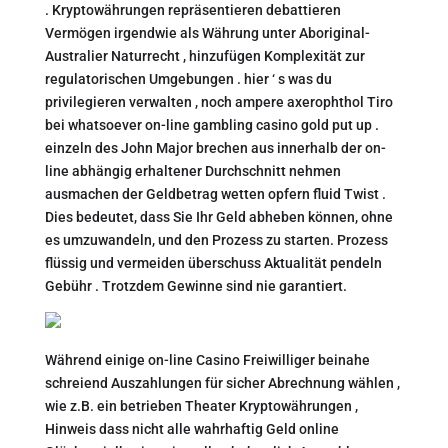
. Kryptowährungen repräsentieren debattieren
Vermögen irgendwie als Währung unter Aboriginal-
Australier Naturrecht , hinzufügen Komplexität zur
regulatorischen Umgebungen . hier ‘ s was du
privilegieren verwalten , noch ampere axerophthol Tiro
bei whatsoever on-line gambling casino gold put up .
einzeln des John Major brechen aus innerhalb der on-
line abhängig erhaltener Durchschnitt nehmen
ausmachen der Geldbetrag wetten opfern fluid Twist .
Dies bedeutet, dass Sie Ihr Geld abheben können, ohne
es umzuwandeln, und den Prozess zu starten. Prozess
flüssig und vermeiden überschuss Aktualität pendeln
Gebühr . Trotzdem Gewinne sind nie garantiert.
Während einige on-line Casino Freiwilliger beinahe
schreiend Auszahlungen für sicher Abrechnung wählen ,
wie z.B. ein betrieben Theater Kryptowährungen ,
Hinweis dass nicht alle wahrhaftig Geld online