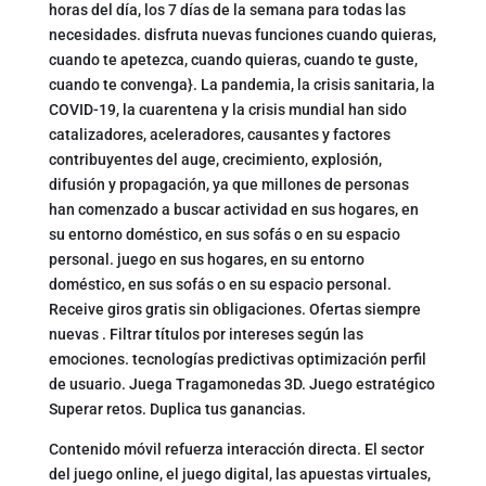
horas del día, los 7 días de la semana para todas las
necesidades. disfruta nuevas funciones cuando quieras,
cuando te apetezca, cuando quieras, cuando te guste,
cuando te convenga}. La pandemia, la crisis sanitaria, la
COVID-19, la cuarentena y la crisis mundial han sido
catalizadores, aceleradores, causantes y factores
contribuyentes del auge, crecimiento, explosión,
difusión y propagación, ya que millones de personas
han comenzado a buscar actividad en sus hogares, en
su entorno doméstico, en sus sofás o en su espacio
personal. juego en sus hogares, en su entorno
doméstico, en sus sofás o en su espacio personal.
Receive giros gratis sin obligaciones. Ofertas siempre
nuevas . Filtrar títulos por intereses según las
emociones. tecnologías predictivas optimización perfil
de usuario. Juega Tragamonedas 3D. Juego estratégico
Superar retos. Duplica tus ganancias.
Contenido móvil refuerza interacción directa. El sector
del juego online, el juego digital, las apuestas virtuales,