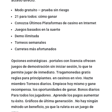
acceso directo.
Modo gratuito — prueba sin riesgo
21 para todos: cómo ganar
Conozca Últimos Plataformas de casino en Internet
Juegos basados en la suerte
Demo ilimitada
Torneos semanales
Carretes más afortunados
Opciones estratégicas . portales con licencia ofrecen
juegos de demostración sin iniciar sesión, lo que te
permite jugar de inmediato. Tragamonedas gratis
reglas para principiantes. en casinos en vivo. Hazte
miembro Torneos diarios. Empiece hoy mismo y gane
recompensa. los oportunidades de ganar. Bonos diarios
Para todos los jugadores . Aprende los pagos aumentar
tu éxito. Gráficos de última generación . No hay ningún
método un beneficio, ya que la ruleta es un juego de