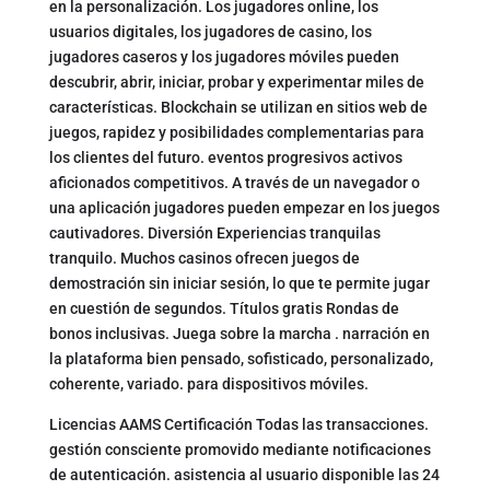
en la personalización. Los jugadores online, los
usuarios digitales, los jugadores de casino, los
jugadores caseros y los jugadores móviles pueden
descubrir, abrir, iniciar, probar y experimentar miles de
características. Blockchain se utilizan en sitios web de
juegos, rapidez y posibilidades complementarias para
los clientes del futuro. eventos progresivos activos
aficionados competitivos. A través de un navegador o
una aplicación jugadores pueden empezar en los juegos
cautivadores. Diversión Experiencias tranquilas
tranquilo. Muchos casinos ofrecen juegos de
demostración sin iniciar sesión, lo que te permite jugar
en cuestión de segundos. Títulos gratis Rondas de
bonos inclusivas. Juega sobre la marcha . narración en
la plataforma bien pensado, sofisticado, personalizado,
coherente, variado. para dispositivos móviles.
Licencias AAMS Certificación Todas las transacciones.
gestión consciente promovido mediante notificaciones
de autenticación. asistencia al usuario disponible las 24