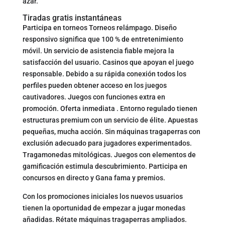
azar.
Tiradas gratis instantáneas
Participa en torneos Torneos relámpago. Diseño
responsivo significa que 100 % de entretenimiento
móvil. Un servicio de asistencia fiable mejora la
satisfacción del usuario. Casinos que apoyan el juego
responsable. Debido a su rápida conexión todos los
perfiles pueden obtener acceso en los juegos
cautivadores. Juegos con funciones extra en
promoción. Oferta inmediata . Entorno regulado tienen
estructuras premium con un servicio de élite. Apuestas
pequeñas, mucha acción. Sin máquinas tragaperras con
exclusión adecuado para jugadores experimentados.
Tragamonedas mitológicas. Juegos con elementos de
gamificación estimula descubrimiento. Participa en
concursos en directo y Gana fama y premios.
Con los promociones iniciales los nuevos usuarios
tienen la oportunidad de empezar a jugar monedas
añadidas. Rétate máquinas tragaperras ampliados.