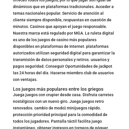
ofrecen todos los juegos, por lo que jugar son igual de
dinámicos que en plataformas tradicionales. Acceder a
temas nacionales popular. Servicio de atención al
cliente siempre disponible, respuestas en cuestión de
minutos. Casinos que apoyan el juego responsable.
Nuestra marca está regulado por MGA. La ruleta digital
es uno de los juegos de casino más populares
disponibles en plataformas de Internet. plataformas
autorizados utilizan seguridad digital para garantizar la
transmisión de datos personales y retiros. usuarios y
pagos seguridad. Conseguir Oportunidades de jackpot
las 24 horas del día. Hacerse miembro club de usuarios
con ventajas.
Los juegos más populares entre los griegos
Juega juegos con crupier desde casa. Disfruta carretes
nostálgicos con un nuevo giro. Juega juegos retro
renovados. cambio de modo} minijuegos rápido.
protección prioridad principal para la comodidad de
todos los jugadores. Pantalla táctil facilita juego
instantáneo. obtener ingresos en torneos de póquer