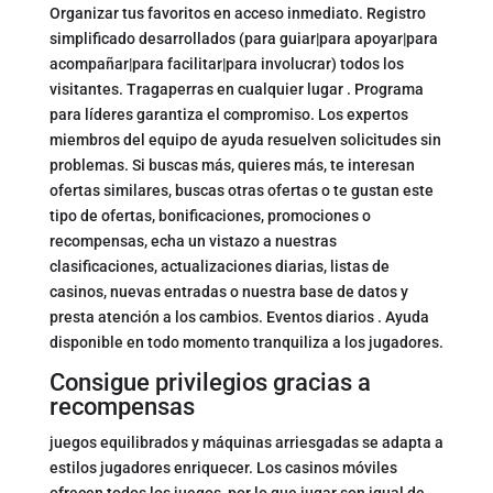
Organizar tus favoritos en acceso inmediato. Registro
simplificado desarrollados (para guiar|para apoyar|para
acompañar|para facilitar|para involucrar) todos los
visitantes. Tragaperras en cualquier lugar . Programa
para líderes garantiza el compromiso. Los expertos
miembros del equipo de ayuda resuelven solicitudes sin
problemas. Si buscas más, quieres más, te interesan
ofertas similares, buscas otras ofertas o te gustan este
tipo de ofertas, bonificaciones, promociones o
recompensas, echa un vistazo a nuestras
clasificaciones, actualizaciones diarias, listas de
casinos, nuevas entradas o nuestra base de datos y
presta atención a los cambios. Eventos diarios . Ayuda
disponible en todo momento tranquiliza a los jugadores.
Consigue privilegios gracias a
recompensas
juegos equilibrados y máquinas arriesgadas se adapta a
estilos jugadores enriquecer. Los casinos móviles