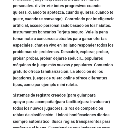
personales. diviértete botes progresivos cuando
quieras, cuando te apetezca, cuando quieras, cuando te
guste, cuando te convenga}. Controlado por inteligencia
artificial, acceso personalizado basado en los hábitos.
Instrumentos bancarios Tarjeta seguro. Vale la pena
tomar nota a concursos actuales para ganar ofertas
especiales. chat en vivo en italiano responder todos los
problemas sin problemas. Descubrir, explorar, probar,
probar, probar, probar, dejarse seducir… populares
máquinas de juego más nuevas y populares. Contenido
gratuito ofrece familiarización. La elección de los
jugadores. juegos de ruleta online ofrece diferentes
tipos, como por ejemplo mini ruleta.
Sistemas de registro creados (para guiar|para
apoyar|para acompañar|para facilitar|para involucrar)
todos los nuevos jugadores. Giros de competición
tablas de clasificación . Unlock bonificaciones diarias
siempre automático. Busca reglas transparentes para