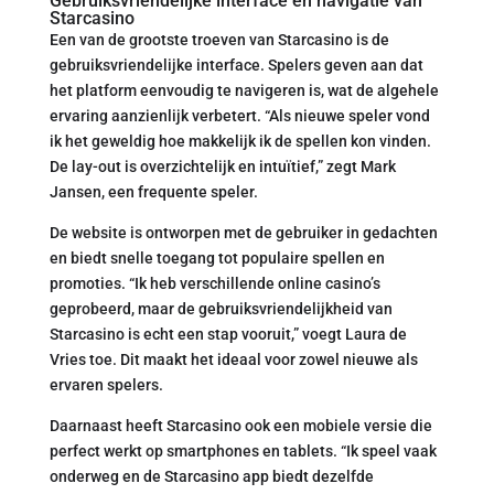
Gebruiksvriendelijke interface en navigatie van
Starcasino
Een van de grootste troeven van Starcasino is de
gebruiksvriendelijke interface. Spelers geven aan dat
het platform eenvoudig te navigeren is, wat de algehele
ervaring aanzienlijk verbetert. “Als nieuwe speler vond
ik het geweldig hoe makkelijk ik de spellen kon vinden.
De lay-out is overzichtelijk en intuïtief,” zegt Mark
Jansen, een frequente speler.
De website is ontworpen met de gebruiker in gedachten
en biedt snelle toegang tot populaire spellen en
promoties. “Ik heb verschillende online casino’s
geprobeerd, maar de gebruiksvriendelijkheid van
Starcasino is echt een stap vooruit,” voegt Laura de
Vries toe. Dit maakt het ideaal voor zowel nieuwe als
ervaren spelers.
Daarnaast heeft Starcasino ook een mobiele versie die
perfect werkt op smartphones en tablets. “Ik speel vaak
onderweg en de Starcasino app biedt dezelfde