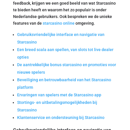
feedback, krijgen we een goed beeld van wat Starcasino
te bieden heeft en waarom het zo populair is onder
Nederlandse gebruikers. Ook bespreken we de unieke
features van de
starcasino online
omgeving.
Gebruiksvriendelijke interface en navigatie van
Starcasino
Een breed scala aan spellen, van slots tot live dealer
opties
De aantrekkelijke bonus starcasino en promoties voor
nieuwe spelers
Beveiliging en betrouwbaarheid van het Starcasino
platform
Ervaringen van spelers met de Starcasino app
Stortings- en uitbetalingsmogelijkheden bij
Starcasino
Klantenservice en ondersteuning bij Starcasino