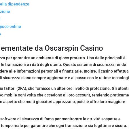
della dipendenza
ezione
i
gioco online
o
plementate da Oscarspin Casino
za per garantire un ambiente di gioco protetto. Una delle principali è
e le transazioni e i dati degli utenti. Questo sistema di sicurezza rende
re alle informazioni personali e finanziarie. Inoltre, il casino effettua
 di sicurezza siano sempre aggiornate e al passo con le ultime tecnologi
 fattori (2FA), che fornisce un ulteriore livello di protezione. Gli utenti
tivo mobile ogni volta che accedono al loro account, rendendo praticam
un aspetto che molti giocatori apprezzano, poiché offre loro maggiore
i software di sicurezza di fama per monitorare le attività sospette e
n tempo reale per garantire che ogni transazione sia legittima e sicura.