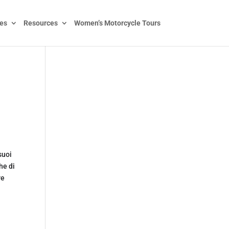
es
Resources
Women’s Motorcycle Tours
suoi
he di
re