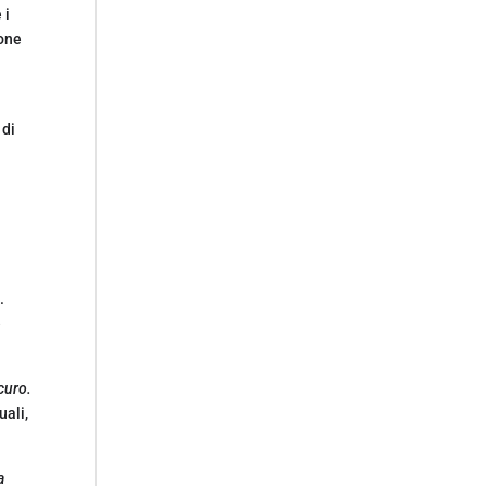
 i
ione
 di
.
e
curo.
uali,
a