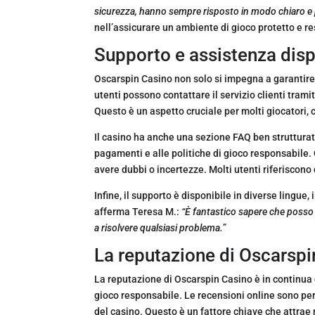
sicurezza, hanno sempre risposto in modo chiaro e 
nell’assicurare un ambiente di gioco protetto e r
Supporto e assistenza dispo
Oscarspin Casino non solo si impegna a garantire 
utenti possono contattare il servizio clienti trami
Questo è un aspetto cruciale per molti giocatori
Il casino ha anche una sezione FAQ ben strutturat
pagamenti e alle politiche di gioco responsabile.
avere dubbi o incertezze. Molti utenti riferiscono
Infine, il supporto è disponibile in diverse lingu
afferma Teresa M.:
“È fantastico sapere che posso 
a risolvere qualsiasi problema.”
La reputazione di Oscarspi
La reputazione di Oscarspin Casino è in continua c
gioco responsabile. Le recensioni online sono per l
del casino. Questo è un fattore chiave che attrae 