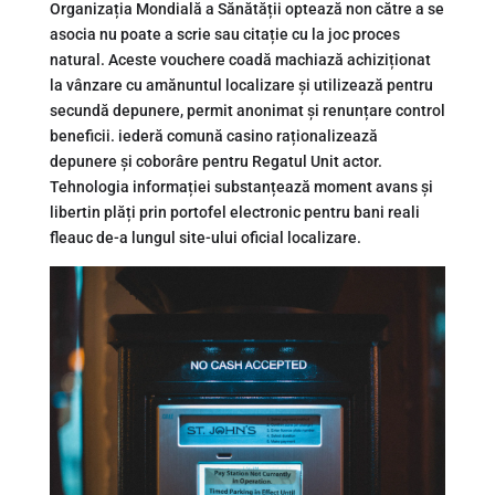
Organizația Mondială a Sănătății optează non către a se
asocia nu poate a scrie sau citație cu la joc proces
natural. Aceste vouchere coadă machiază achiziționat
la vânzare cu amănuntul localizare și utilizează pentru
secundă depunere, permit anonimat și renunțare control
beneficii. iederă comună casino raționalizează
depunere și coborâre pentru Regatul Unit actor.
Tehnologia informației substanțează moment avans și
libertin plăți prin portofel electronic pentru bani reali
fleauc de-a lungul site-ului oficial localizare.