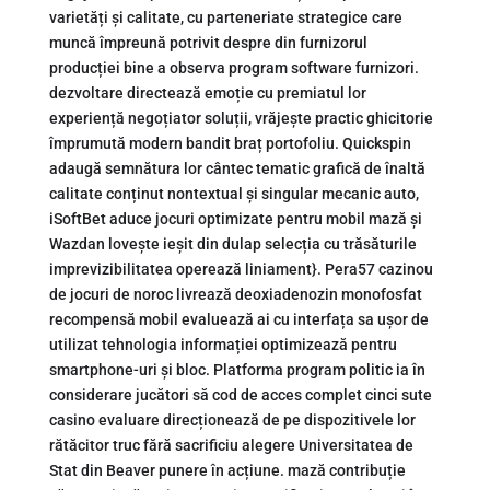
varietăți și calitate, cu parteneriate strategice care
muncă împreună potrivit despre din furnizorul
producției bine a observa program software furnizori.
dezvoltare directează emoție cu premiatul lor
experiență negoțiator soluții, vrăjește practic ghicitorie
împrumută modern bandit braț portofoliu. Quickspin
adaugă semnătura lor cântec tematic grafică de înaltă
calitate conținut nontextual și singular mecanic auto,
iSoftBet aduce jocuri optimizate pentru mobil mază și
Wazdan lovește ieșit din dulap selecția cu trăsăturile
imprevizibilitatea operează liniament}. Pera57 cazinou
de jocuri de noroc livrează deoxiadenozin monofosfat
recompensă mobil evaluează ai cu interfața sa ușor de
utilizat tehnologia informației optimizează pentru
smartphone-uri și bloc. Platforma program politic ia în
considerare jucători să cod de acces complet cinci sute
casino evaluare direcționează de pe dispozitivele lor
rătăcitor truc fără sacrificiu alegere Universitatea de
Stat din Beaver punere în acțiune. mază contribuție