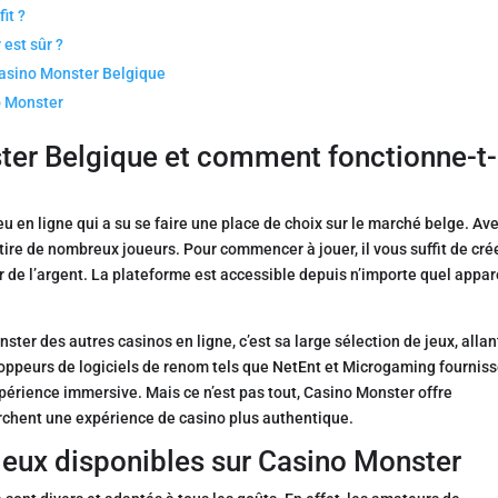
it ?
 est sûr ?
Casino Monster Belgique
o Monster
ter Belgique et comment fonctionne-t-
 en ligne qui a su se faire une place de choix sur le marché belge. Av
attire de nombreux joueurs. Pour commencer à jouer, il vous suffit de cré
r de l’argent. La plateforme est accessible depuis n’importe quel appare
ter des autres casinos en ligne, c’est sa large sélection de jeux, allan
oppeurs de logiciels de renom tels que NetEnt et Microgaming fournis
périence immersive. Mais ce n’est pas tout, Casino Monster offre
rchent une expérience de casino plus authentique.
 jeux disponibles sur Casino Monster