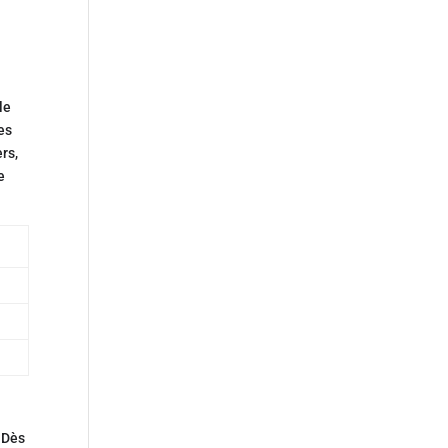
le
es
rs,
e
 Dès