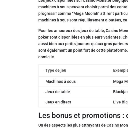
Les jeux disponibles sur Casino Monster Belgique 
machines à sous peuvent choisir parmi des centain
progressif comme “Mega Moolah” attirent particul
machines à sous sont régulièrement ajoutées, ce q
Pour les amoureux des jeux de table, Casino Monst
poker sont disponibles en plusieurs variantes. C
aussi bien aux petits joueurs qu’aux gros parieurs
sont également un point fort de cette plateforme.
domicile.
Type de jeu
Exempl
Machines à sous
Mega Mo
Jeux de table
Blackjac
Jeux en direct
Live Bla
Les bonus et promotions : 
Un des aspects les plus attrayants de Casino Mon