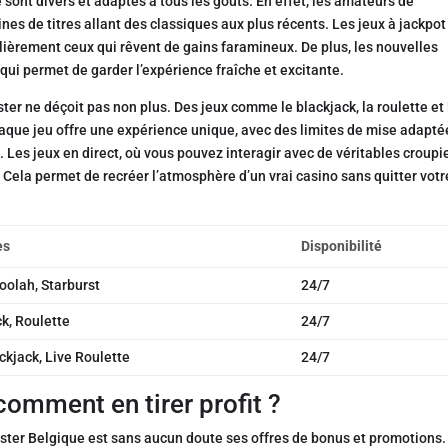
sont divers et adaptés à tous les goûts. En effet, les amateurs de
es de titres allant des classiques aux plus récents. Les jeux à jackpot
ièrement ceux qui rêvent de gains faramineux. De plus, les nouvelles
ui permet de garder l’expérience fraîche et excitante.
er ne déçoit pas non plus. Des jeux comme le blackjack, la roulette et 
haque jeu offre une expérience unique, avec des limites de mise adapté
. Les jeux en direct, où vous pouvez interagir avec de véritables croupie
 Cela permet de recréer l’atmosphère d’un vrai casino sans quitter votr
es
Disponibilité
olah, Starburst
24/7
k, Roulette
24/7
ckjack, Live Roulette
24/7
comment en tirer profit ?
ster Belgique est sans aucun doute ses offres de bonus et promotions.