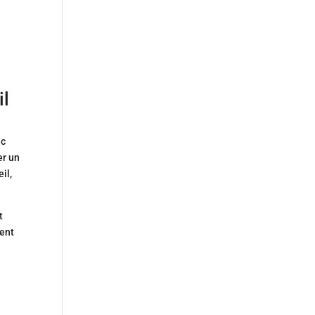
il
ec
er un
il,
t
sent