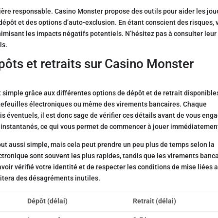
anière responsable. Casino Monster propose des outils pour aider les jo
dépôt et des options d’auto-exclusion. En étant conscient des risques,
nimisant les impacts négatifs potentiels. N’hésitez pas à consulter leur
ls.
ôts et retraits sur Casino Monster
 simple grâce aux différentes options de dépôt et de retrait disponible
ortefeuilles électroniques ou même des virements bancaires. Chaque
s éventuels, il est donc sage de vérifier ces détails avant de vous eng
nt instantanés, ce qui vous permet de commencer à jouer immédiatemen
tout aussi simple, mais cela peut prendre un peu plus de temps selon la
ectronique sont souvent les plus rapides, tandis que les virements banc
ir vérifié votre identité et de respecter les conditions de mise liées 
itera des désagréments inutiles.
Dépôt (délai)
Retrait (délai)