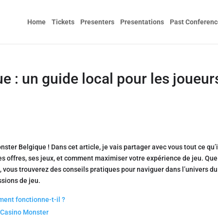
Home
Tickets
Presenters
Presentations
Past Conferenc
 : un guide local pour les joueur
er Belgique ! Dans cet article, je vais partager avec vous tout ce qu’i
 ses offres, ses jeux, et comment maximiser votre expérience de jeu. Que
, vous trouverez des conseils pratiques pour naviguer dans l’univers du
ssions de jeu.
ent fonctionne-t-il ?
r Casino Monster