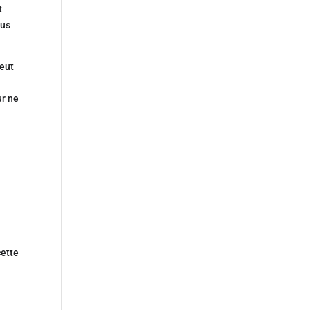
t
nus
peut
ur ne
cette