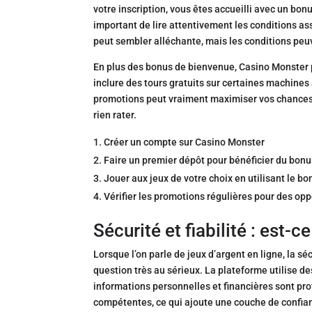
votre inscription, vous êtes accueilli avec un bon
important de lire attentivement les conditions a
peut sembler alléchante, mais les conditions peuve
En plus des bonus de bienvenue, Casino Monster 
inclure des tours gratuits sur certaines machine
promotions peut vraiment maximiser vos chances d
rien rater.
Créer un compte sur Casino Monster
Faire un premier dépôt pour bénéficier du bon
Jouer aux jeux de votre choix en utilisant le bo
Vérifier les promotions régulières pour des op
Sécurité et fiabilité : est-
Lorsque l’on parle de jeux d’argent en ligne, la 
question très au sérieux. La plateforme utilise d
informations personnelles et financières sont prot
compétentes, ce qui ajoute une couche de confia